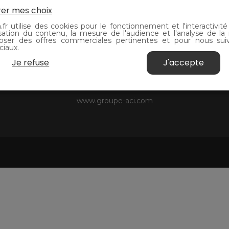
Partenaires
er mes choix
.fr utilise des cookies pour le fonctionnement et l'interactivité
sation du contenu, la mesure de l'audience et l'analyse de la 
oser des offres commerciales pertinentes et pour nous suiv
ciaux.
Je refuse
J'accepte
Site internet du groupe
www.groupe-aci.com