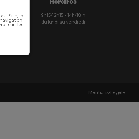
Horaires
9h15/12h15 - 14h/18 h
 du Site, la
navigation,
du lundi au vendredi
re sur les
Mentions-Légale