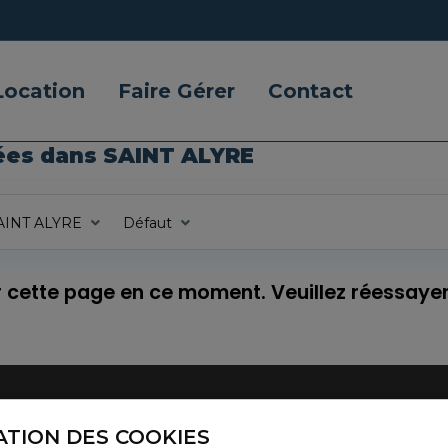
Location
Faire Gérer
Contact
ées dans SAINT ALYRE
AINT ALYRE
Défaut
ur cette page en ce moment. Veuillez réessayer
ATION DES COOKIES