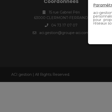
Coordonnées
Paramétr
15 rue Gabriel Péri
aci-gestion
personnali
63000 CLERMONT-FERRAND
pour prop
réseaux so
04 73 17 07 07
aci.gestion@groupe-aci.com
ACI gestion | All Rights Reserved.