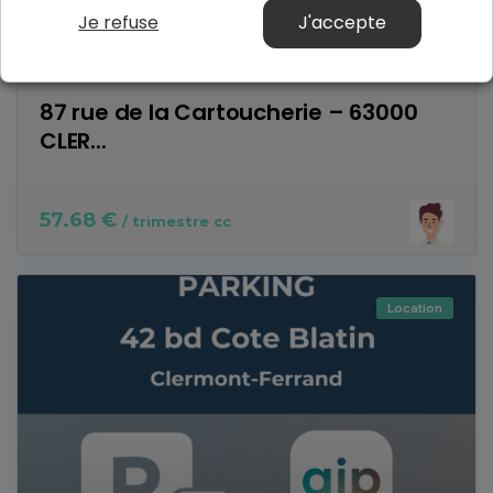
Je refuse
J'accepte
87 rue de la Cartoucherie – 63000
CLER...
57.68 €
/ trimestre cc
Location