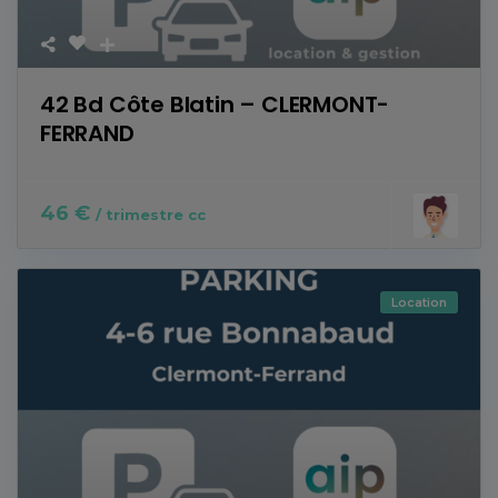
42 Bd Côte Blatin – CLERMONT-
FERRAND
46 €
/ trimestre cc
Location