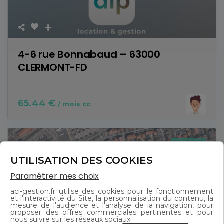
4-6 rue Bonnabaud – 63000
CLERMONT-FD
65.44 €
/ mois cc
Location
UTILISATION DES COOKIES
Paramétrer mes choix
aci-gestion.fr utilise des cookies pour le fonctionnement
et l'interactivité du Site, la personnalisation du contenu, la
mesure de l'audience et l'analyse de la navigation, pour
proposer des offres commerciales pertinentes et pour
nous suivre sur les réseaux sociaux.