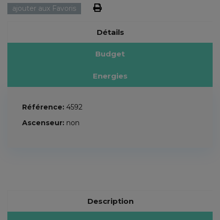
ajouter aux Favoris
Détails
Budget
Energies
Référence:
4592
Ascenseur:
non
Description