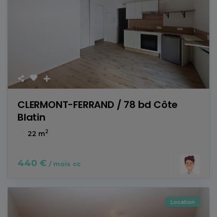
CLERMONT-FERRAND / 78 bd Côte
Blatin
2
22 m
440 €
/ mois cc
Location