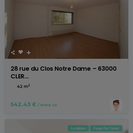
28 rue du Clos Notre Dame – 63000
CLER...
2
42 m
542.43 €
/ mois cc
Location
Coup De Coeur