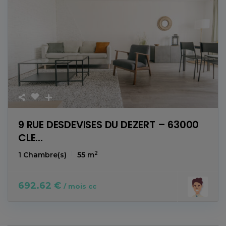
9 RUE DESDEVISES DU DEZERT – 63000
CLE...
2
1 Chambre(s)
55 m
692.62 €
/ mois cc